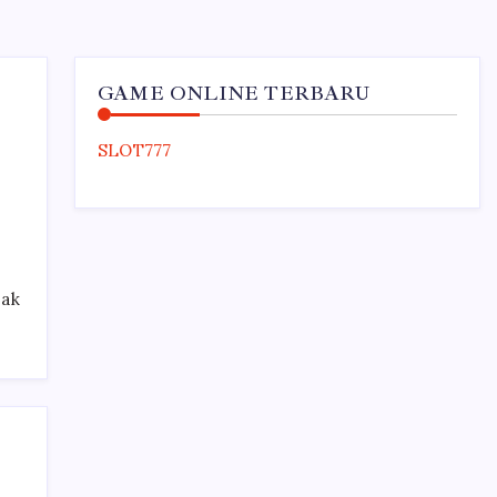
GAME ONLINE TERBARU
SLOT777
pak