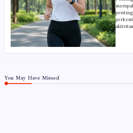
merupak
penting
perkemb
aktivita
You May Have Missed