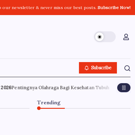
o our newsletter & never miss our best posts.
Subscribe Now!
Subscribe
 2026
Pentingnya Olahraga Bagi Kesehatan Tubuh
Trending
Mengenal Olahraga
Permainan Futsal