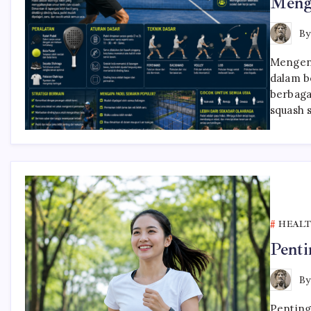
Meng
B
Mengena
dalam b
berbaga
squash 
HEAL
Pent
B
Penting