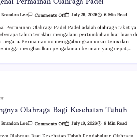
enal Permainan Olahraga Padel
On
July 29, 2026
6 Min Read
y
Brandon Lee
Comments Off
Mengenal
Permainan
l Permainan Olahraga Padel Padel adalah olahraga raket y
Olahraga
Padel
eberapa tahun terakhir mengalami pertumbuhan luar biasa d
i negara. Permainan ini menggabungkan unsur tenis dan
sehingga menghasilkan pengalaman bermain yang cepat,…
TH
ingnya Olahraga Bagi Kesehatan Tubuh
On
July 19, 2026
6 Min Read
y
Brandon Lee
Comments Off
Pentingnya
Olahraga
nya Olahraga Bagi Kesehatan Tubuh Pendahuluan Olahraga