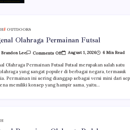
TH
OUTDOORS
enal Olahraga Permainan Futsal
On
August 1, 2026
6 Min Read
y
Brandon Lee
Comments Off
Mengenal
Olahraga
l Olahraga Permainan Futsal Futsal merupakan salah satu
Permainan
Futsal
olahraga yang sangat populer di berbagai negara, termasuk
ia. Permainan ini sering dianggap sebagai versi mini dari se
rena memiliki konsep yang hampir sama, yaitu…
TH