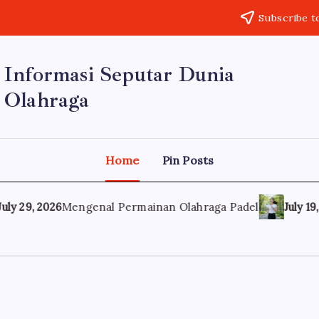
Subscribe t
Informasi Seputar Dunia
Seputar
Olahraga
Dunia
Olahraga
Terbaru
Home
Pin Posts
uly 29, 2026
Mengenal Permainan Olahraga Padel
July 19,